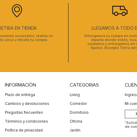
RETIRA EN TIENDA
LLEGAMOS A TODO EL
uestras sucursales, realiza un
Entregamos tu compra en todo 
do único y llévate tu compra.
importa donde estés, noso
cuidamos y entregamos en l
fijados. (Excepto Tierra de
INFORMACIÓN
CATEGORIAS
CLIE
Plazo de entrega
Living
Ingres
Cambios y devoluciones
Comedor
Mi cue
Preguntas frecuentes
Dormitorio
Términos y condiciones
Oficina
*Solic
de com
Política de privacidad
Jardin