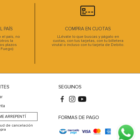
 PAÍS
COMPRA EN CUOTAS
el país, no
LLévate lo que buscas y págalo en
tros la
cuotas, con tus tarjetas, con tu billetera
os plazos
virutal o incluso con tu tarjeta de Debito.
l Fuego)
NTES
SEGUINOS
ar
nta
ME ARREPENTÍ
FORMAS DE PAGO
itud de cancelación
pra