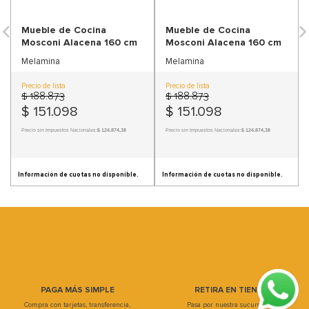
9
.
sofa
Mueble de Cocina
Mueble de Cocina
10
.
sofa cama
Mosconi Alacena 160 cm
Mosconi Alacena 160 cm
Melamina
Melamina
Precio de lista
Precio de lista
$
188
.
873
$
188
.
873
$
151
.
098
$
151
.
098
Precio sin Impuestos Nacionales:
$ 124.874,38
Precio sin Impuestos Nacionales:
$ 124.874,38
Información de cuotas no disponible.
Información de cuotas no disponible.
PAGA MÁS SIMPLE
RETIRA EN TIENDA
Compra con tarjetas, transferencia,
Pasa por nuestra sucursal, en