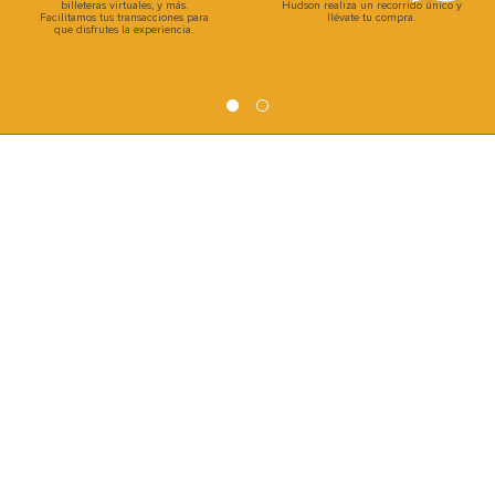
billeteras virtuales, y más.
Hudson realiza un recorrido único y
Facilitamos tus transacciones para
llévate tu compra.
que disfrutes la experiencia.
INSTITUCIONAL
INFORMACIÓN
CATEGORIAS
CLIENTES
FORMAS DE PAGO