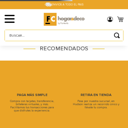
ENVIOS A TODO EL PAIS
Buscar...
TÉRMINOS MÁS BUSCADOS
RECOMENDADOS
1
.
sillas
2
.
cama box
3
.
mesa
4
.
muebles
5
.
placard
PAGA MÁS SIMPLE
RETIRA EN TIENDA
Compra con tarjetas, transferencia,
Pasa por nuestra sucursal, en
6
.
electro
billeteras virtuales, y más.
Hudson realiza un recorrido único y
Facilitamos tus transacciones para
llévate tu compra.
que disfrutes la experiencia.
7
.
cama
8
.
respaldo