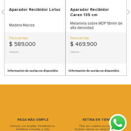
9
.
sofa
Aparador Recibidor Lotus
Aparador Recibidor
10
.
sofa cama
Caren 135 cm
Melamina sobre MDP 18mm de
Madera Maciza
alta densidad.
Precio de lista
Precio de lista
$
589
.
000
$
469
.
900
Precio sin Impuestos Nacionales:
$ 486.776,86
Precio sin Impuestos Nacionales:
$ 388.347,11
Cargando cuotas ...
Cargando cuotas ...
Cargando cuotas ...
Cargando cuotas ...
PAGA MÁS SIMPLE
RETIRA EN TIENDA
Compra con tarjetas, transferencia,
Pasa por nuestra sucursal, en
billeteras virtuales, y más.
Hudson realiza un recorrido único y
Facilitamos tus transacciones para
llévate tu compra.