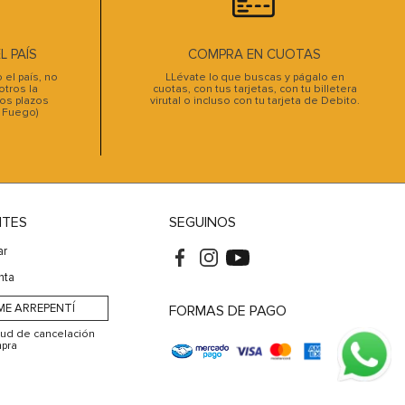
 PAÍS
COMPRA EN CUOTAS
el país, no
LLévate lo que buscas y págalo en
tros la
cuotas, con tus tarjetas, con tu billetera
os plazos
virutal o incluso con tu tarjeta de Debito.
l Fuego)
NTES
SEGUINOS
ar
nta
ME ARREPENTÍ
FORMAS DE PAGO
itud de cancelación
pra