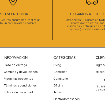
10
.
sofa cama
RETIRA EN TIENDA
LLEGAMOS A TODO EL
uestras sucursales, realiza un
Entregamos tu compra en todo 
do único y llévate tu compra.
importa donde estés, noso
cuidamos y entregamos en l
fijados. (Excepto Tierra de
INFORMACIÓN
CATEGORIAS
CLIE
Plazo de entrega
Living
Ingres
Cambios y devoluciones
Comedor
Mi cue
Preguntas frecuentes
Dormitorio
Términos y condiciones
Oficina
*Solic
de com
Política de privacidad
Jardin
Electrodomesticos