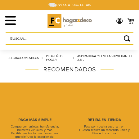
ENVIOS A TODO EL PAIS
Buscar...
TÉRMINOS MÁS BUSCADOS
PEQUEÑOS
ASPIRADORA YELMO AS-3210 TRINEO
ELECTRODOMESTICOS
1
.
sillas
HOGAR
2,5 L
RECOMENDADOS
2
.
cama box
3
.
mesa
4
.
muebles
5
.
placard
6
.
electro
PAGA MÁS SIMPLE
RETIRA EN TIENDA
7
.
cama
Compra con tarjetas, transferencia,
Pasa por nuestra sucursal, en
billeteras virtuales, y más.
Hudson realiza un recorrido único y
Facilitamos tus transacciones para
llévate tu compra.
8
.
respaldo
que disfrutes la experiencia.