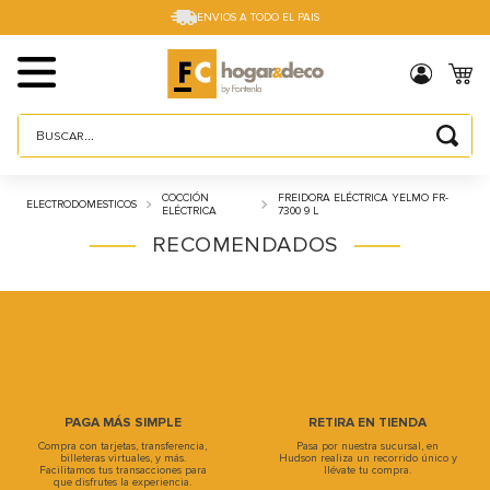
ENVIOS A TODO EL PAIS
Buscar...
TÉRMINOS MÁS BUSCADOS
COCCIÓN
FREIDORA ELÉCTRICA YELMO FR-
ELECTRODOMESTICOS
1
.
sillas
ELÉCTRICA
7300 9 L
RECOMENDADOS
2
.
cama box
3
.
mesa
4
.
muebles
5
.
placard
6
.
electro
PAGA MÁS SIMPLE
RETIRA EN TIENDA
7
.
cama
Compra con tarjetas, transferencia,
Pasa por nuestra sucursal, en
billeteras virtuales, y más.
Hudson realiza un recorrido único y
Facilitamos tus transacciones para
llévate tu compra.
8
.
respaldo
que disfrutes la experiencia.