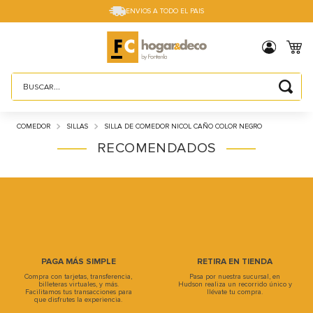
ENVIOS A TODO EL PAIS
Buscar...
TÉRMINOS MÁS BUSCADOS
COMEDOR
SILLAS
SILLA DE COMEDOR NICOL CAÑO COLOR NEGRO
1
.
sillas
RECOMENDADOS
2
.
cama box
3
.
mesa
4
.
muebles
5
.
electro
6
.
placard
7
.
cama
8
.
respaldo