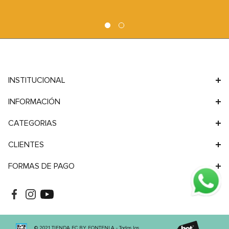
Silla de Comedor Hans
Silla de Comedor Vita
9
.
sofa
Madera Maciza Color
Gris
Natural
10
.
sofa cama
Madera Maciza
Plastico
Precio de lista
Precio de lista
$
273
.
900
$
105
.
900
Cargando...
Cargando...
Información de cuotas no disponible.
Información de cuotas no disponible.
PAGA MÁS SIMPLE
RETIRA EN TIENDA
Compra con tarjetas, transferencia,
Pasa por nuestra sucursal, en
billeteras virtuales, y más.
Hudson realiza un recorrido único y
Facilitamos tus transacciones para
llévate tu compra.
que disfrutes la experiencia.