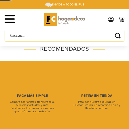
ENVIOS A TODO EL PAIS
Buscar...
TÉRMINOS MÁS BUSCADOS
RECOMENDADOS
1
.
sillas
2
.
cama box
3
.
mesa
4
.
muebles
5
.
placard
PAGA MÁS SIMPLE
RETIRA EN TIENDA
Compra con tarjetas, transferencia,
Pasa por nuestra sucursal, en
6
.
electro
billeteras virtuales, y más.
Hudson realiza un recorrido único y
Facilitamos tus transacciones para
llévate tu compra.
que disfrutes la experiencia.
7
.
cama
8
.
respaldo