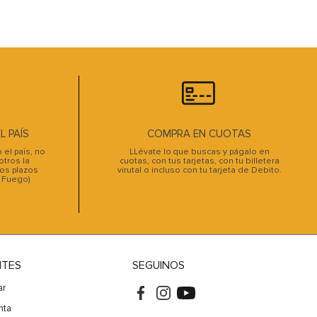
 PAÍS
COMPRA EN CUOTAS
el país, no
LLévate lo que buscas y págalo en
tros la
cuotas, con tus tarjetas, con tu billetera
os plazos
virutal o incluso con tu tarjeta de Debito.
l Fuego)
NTES
SEGUINOS
ar
nta