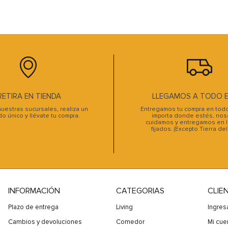
RETIRA EN TIENDA
LLEGAMOS A TODO EL
uestras sucursales, realiza un
Entregamos tu compra en todo 
do único y llévate tu compra.
importa donde estés, noso
cuidamos y entregamos en l
fijados. (Excepto Tierra de
INFORMACIÓN
CATEGORIAS
CLIE
Plazo de entrega
Living
Ingres
Cambios y devoluciones
Comedor
Mi cue