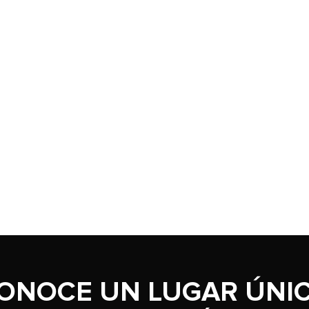
10
.
sofa cama
ONOCE UN LUGAR ÚNI