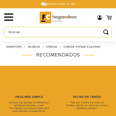
ENVIOS A TODO EL PAIS
Buscar...
TÉRMINOS MÁS BUSCADOS
DORMITORIO
MUEBLES
CÓMODA
COMODA VINTAGE 6 CAJONES
1
.
sillas
RECOMENDADOS
2
.
cama box
3
.
mesa
4
.
muebles
5
.
placard
6
.
electro
PAGA MÁS SIMPLE
RETIRA EN TIENDA
Compra con tarjetas, transferencia,
Pasa por nuestra sucursal, en
7
.
cama
billeteras virtuales, y más.
Hudson realiza un recorrido único y
Facilitamos tus transacciones para
llévate tu compra.
que disfrutes la experiencia.
8
.
respaldo