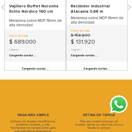
Vajillero Buffet Noronha
Recibidor Industrial
9
.
sofa
Estilo Nórdico 160 cm
Atacama 0,68 m
10
.
sofa cama
Melamina sobre MDP 18mm de
Melamina sobre MDP 18mm de
alta densidad.
alta densidad.
Precio de lista
$
164
.
900
Precio de lista
$
689
.
000
$
131
.
920
Cargando...
Cargando...
Cargando cuotas ...
Cargando cuotas ...
Cargando cuotas ...
Cargando cuotas ...
PAGA MÁS SIMPLE
RETIRA EN TIENDA
Compra con tarjetas, transferencia,
Pasa por nuestra sucursal, en
billeteras virtuales, y más.
Hudson realiza un recorrido único y
Facilitamos tus transacciones para
llévate tu compra.
que disfrutes la experiencia.