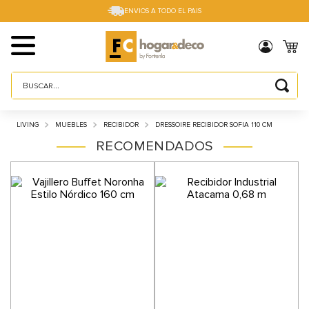
ENVIOS A TODO EL PAIS
Buscar...
TÉRMINOS MÁS BUSCADOS
LIVING
MUEBLES
RECIBIDOR
DRESSOIRE RECIBIDOR SOFIA 110 CM
1
.
sillas
RECOMENDADOS
2
.
cama box
3
.
mesa
4
.
muebles
5
.
placard
6
.
electro
7
.
cama
8
.
respaldo