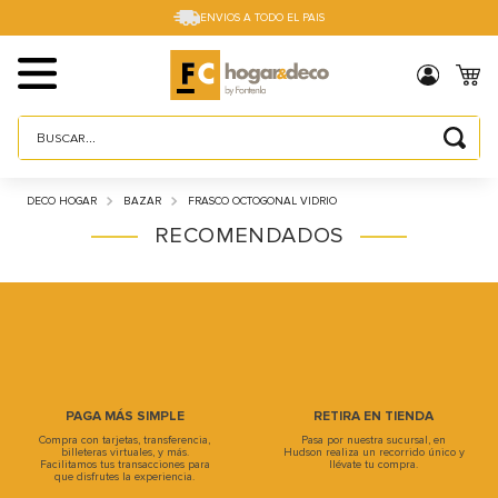
ENVIOS A TODO EL PAIS
Buscar...
TÉRMINOS MÁS BUSCADOS
DECO HOGAR
BAZAR
FRASCO OCTOGONAL VIDRIO
1
.
sillas
RECOMENDADOS
2
.
cama box
3
.
mesa
4
.
muebles
5
.
placard
6
.
electro
PAGA MÁS SIMPLE
RETIRA EN TIENDA
Compra con tarjetas, transferencia,
Pasa por nuestra sucursal, en
7
.
cama
billeteras virtuales, y más.
Hudson realiza un recorrido único y
Facilitamos tus transacciones para
llévate tu compra.
que disfrutes la experiencia.
8
.
respaldo