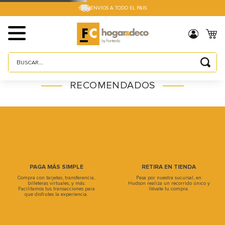
ENVIOS A TODO EL PAIS
Buscar...
TÉRMINOS MÁS BUSCADOS
RECOMENDADOS
1
.
sillas
2
.
cama box
3
.
mesa
4
.
muebles
5
.
placard
PAGA MÁS SIMPLE
RETIRA EN TIENDA
Compra con tarjetas, transferencia,
Pasa por nuestra sucursal, en
6
.
electro
billeteras virtuales, y más.
Hudson realiza un recorrido único y
Facilitamos tus transacciones para
llévate tu compra.
que disfrutes la experiencia.
7
.
cama
8
.
respaldo