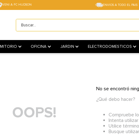
VENI A FC HUDSON
ENVIOS A TODO EL PAIS
Buscar...
TÉRMINOS MÁS BUSCADOS
1
.
sillas
MITORIO
OFICINA
JARDIN
ELECTRODOMESTICOS
2
.
cama box
3
.
mesa
4
.
muebles
No se encontró nin
5
.
placard
¿Qué debo hacer?
6
.
electro
OOPS!
7
.
cama
Compruebe los
Intenta utiliza
8
.
respaldo
Utilice términ
Busque utiliza
9
.
sofa