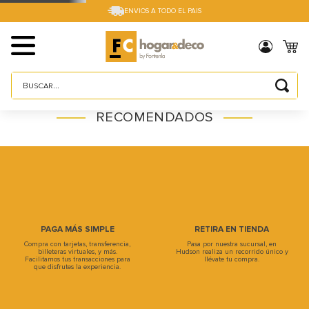
ENVIOS A TODO EL PAIS
Buscar...
TÉRMINOS MÁS BUSCADOS
RECOMENDADOS
1
.
sillas
2
.
cama box
3
.
mesa
4
.
muebles
5
.
placard
PAGA MÁS SIMPLE
RETIRA EN TIENDA
Compra con tarjetas, transferencia,
Pasa por nuestra sucursal, en
6
.
electro
billeteras virtuales, y más.
Hudson realiza un recorrido único y
Facilitamos tus transacciones para
llévate tu compra.
que disfrutes la experiencia.
7
.
cama
8
.
respaldo