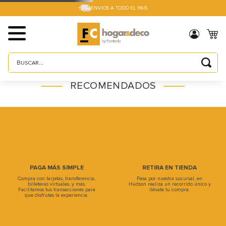
ENVIOS A TODO EL PAIS
Buscar...
TÉRMINOS MÁS BUSCADOS
RECOMENDADOS
1
.
sillas
2
.
cama box
3
.
mesa
4
.
muebles
5
.
placard
PAGA MÁS SIMPLE
RETIRA EN TIENDA
Compra con tarjetas, transferencia,
Pasa por nuestra sucursal, en
6
.
electro
billeteras virtuales, y más.
Hudson realiza un recorrido único y
Facilitamos tus transacciones para
llévate tu compra.
que disfrutes la experiencia.
7
.
cama
8
.
respaldo