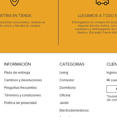
10
.
sofa cama
RETIRA EN TIENDA
LLEGAMOS A TODO EL
uestras sucursales, realiza un
Entregamos tu compra en todo 
do único y llévate tu compra.
importa donde estés, noso
cuidamos y entregamos en l
fijados. (Excepto Tierra de
INFORMACIÓN
CATEGORIAS
CLIE
Plazo de entrega
Living
Ingres
Cambios y devoluciones
Comedor
Mi cue
Preguntas frecuentes
Dormitorio
Términos y condiciones
Oficina
*Solic
de com
Política de privacidad
Jardin
Electrodomesticos