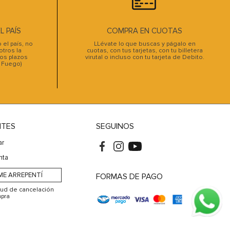
 PAÍS
COMPRA EN CUOTAS
el país, no
LLévate lo que buscas y págalo en
tros la
cuotas, con tus tarjetas, con tu billetera
os plazos
virutal o incluso con tu tarjeta de Debito.
l Fuego)
NTES
SEGUINOS
ar
nta
ME ARREPENTÍ
FORMAS DE PAGO
itud de cancelación
pra