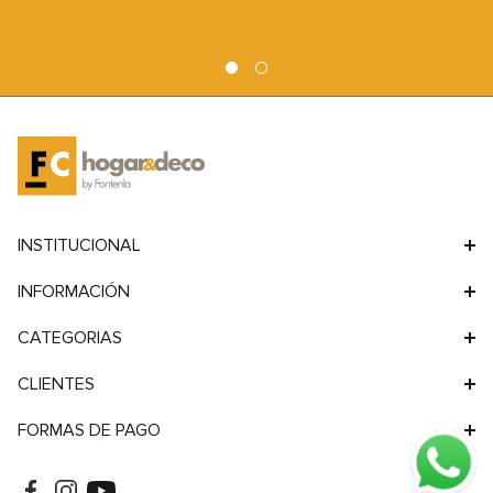
9
.
sofa
Silla de Comedor Hans
Silla de Comedor Zoe
Madera Maciza Color
Madera Maciza Roble
10
.
sofa cama
Natural
Madera Maciza
Madera Maciza
Precio de lista
Precio de lista
$
273
.
900
$
389
.
900
Cargando...
Cargando...
Información de cuotas no disponible.
Información de cuotas no disponible.
PAGA MÁS SIMPLE
RETIRA EN TIENDA
Compra con tarjetas, transferencia,
Pasa por nuestra sucursal, en
billeteras virtuales, y más.
Hudson realiza un recorrido único y
Facilitamos tus transacciones para
llévate tu compra.
que disfrutes la experiencia.