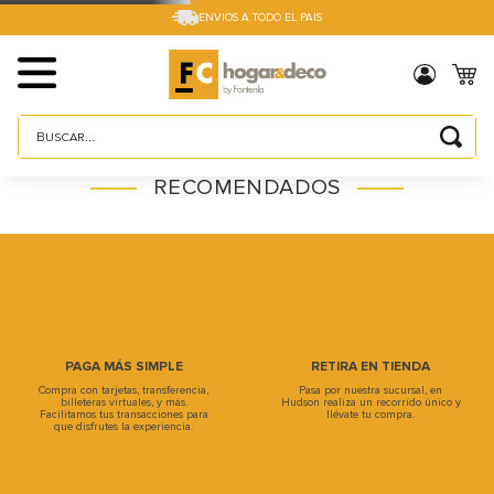
ENVIOS A TODO EL PAIS
Buscar...
TÉRMINOS MÁS BUSCADOS
RECOMENDADOS
1
.
sillas
2
.
cama box
3
.
mesa
4
.
muebles
5
.
placard
PAGA MÁS SIMPLE
RETIRA EN TIENDA
Compra con tarjetas, transferencia,
Pasa por nuestra sucursal, en
6
.
electro
billeteras virtuales, y más.
Hudson realiza un recorrido único y
Facilitamos tus transacciones para
llévate tu compra.
que disfrutes la experiencia.
7
.
cama
8
.
respaldo