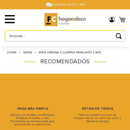
ENVIOS A TODO EL PAIS
Buscar...
TÉRMINOS MÁS BUSCADOS
LIVING
SOFAS
SOFÁ VERONA 3 CUERPOS PANA SHOT 2 MTS
1
.
sillas
RECOMENDADOS
2
.
cama box
3
.
mesa
4
.
muebles
5
.
placard
6
.
electro
PAGA MÁS SIMPLE
RETIRA EN TIENDA
Compra con tarjetas, transferencia,
Pasa por nuestra sucursal, en
7
.
cama
billeteras virtuales, y más.
Hudson realiza un recorrido único y
Facilitamos tus transacciones para
llévate tu compra.
que disfrutes la experiencia.
8
.
respaldo