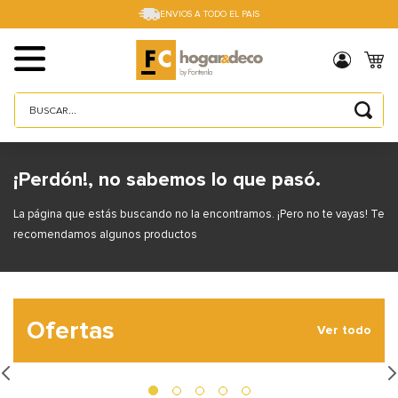
ENVIOS A TODO EL PAIS
Buscar...
TÉRMINOS MÁS BUSCADOS
1
.
sillas
¡Perdón!, no sabemos lo que pasó.
2
.
cama box
La página que estás buscando no la encontramos. ¡Pero no te vayas! Te
3
.
mesa
recomendamos algunos productos
4
.
muebles
5
.
placard
Ofertas
6
.
electro
Ver todo
7
.
cama
8
.
respaldo