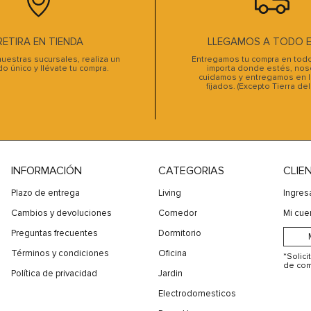
10
.
sofa cama
RETIRA EN TIENDA
LLEGAMOS A TODO EL
uestras sucursales, realiza un
Entregamos tu compra en todo 
do único y llévate tu compra.
importa donde estés, noso
cuidamos y entregamos en l
fijados. (Excepto Tierra de
INFORMACIÓN
CATEGORIAS
CLIE
Plazo de entrega
Living
Ingres
Cambios y devoluciones
Comedor
Mi cue
Preguntas frecuentes
Dormitorio
Términos y condiciones
Oficina
*Solic
de com
Política de privacidad
Jardin
Electrodomesticos