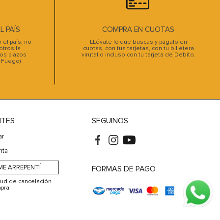
 PAÍS
COMPRA EN CUOTAS
el país, no
LLévate lo que buscas y págalo en
tros la
cuotas, con tus tarjetas, con tu billetera
os plazos
virutal o incluso con tu tarjeta de Debito.
l Fuego)
NTES
SEGUINOS
ar
nta
ME ARREPENTÍ
FORMAS DE PAGO
itud de cancelación
pra