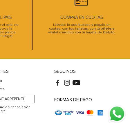
 PAÍS
COMPRA EN CUOTAS
el país, no
LLévate lo que buscas y págalo en
tros la
cuotas, con tus tarjetas, con tu billetera
os plazos
virutal o incluso con tu tarjeta de Debito.
l Fuego)
NTES
SEGUINOS
ar
nta
ME ARREPENTÍ
FORMAS DE PAGO
itud de cancelación
pra