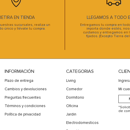
10
.
sofa cama
RETIRA EN TIENDA
LLEGAMOS A TODO EL
uestras sucursales, realiza un
Entregamos tu compra en todo 
do único y llévate tu compra.
importa donde estés, noso
cuidamos y entregamos en l
fijados. (Excepto Tierra de
INFORMACIÓN
CATEGORIAS
CLIE
Plazo de entrega
Living
Ingres
Cambios y devoluciones
Comedor
Mi cue
Preguntas frecuentes
Dormitorio
Términos y condiciones
Oficina
*Solic
de com
Política de privacidad
Jardin
Electrodomesticos