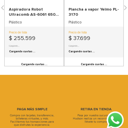
9
.
sofa
Aspiradora Robot
Plancha a vapor Yelmo PL-
10
.
sofa cama
Ultracomb AS-6061 650
3170
ml
Plástico
Plástico
Precio de lista
Precio de lista
$
255
.
599
$
37
.
699
Precio sin Impuestos Nacionales:
$ 211.238,84
Precio sin Impuestos Nacionales:
$ 31.156,2
Cargando cuotas ...
Cargando cuotas ...
Cargando cuotas ...
Cargando cuotas ...
PAGA MÁS SIMPLE
RETIRA EN TIENDA
Compra con tarjetas, transferencia,
Pasa por nuestra sucursal, en
billeteras virtuales, y más.
Hudson realiza un recorrido único y
Facilitamos tus transacciones para
llévate tu compra.