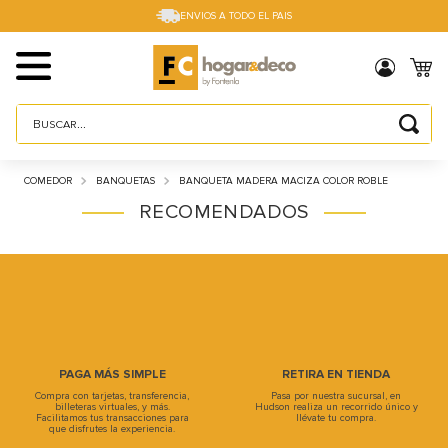
ENVIOS A TODO EL PAIS
Buscar...
TÉRMINOS MÁS BUSCADOS
COMEDOR
BANQUETAS
BANQUETA MADERA MACIZA COLOR ROBLE
1
.
sillas
RECOMENDADOS
2
.
cama box
3
.
mesa
4
.
muebles
5
.
placard
6
.
electro
PAGA MÁS SIMPLE
RETIRA EN TIENDA
Compra con tarjetas, transferencia,
Pasa por nuestra sucursal, en
7
.
cama
billeteras virtuales, y más.
Hudson realiza un recorrido único y
Facilitamos tus transacciones para
llévate tu compra.
que disfrutes la experiencia.
8
.
respaldo