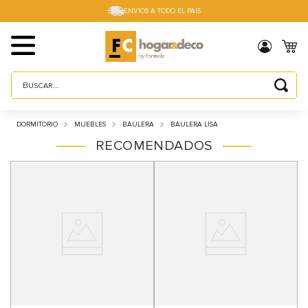
ENVIOS A TODO EL PAIS
Buscar...
TÉRMINOS MÁS BUSCADOS
DORMITORIO
MUEBLES
BAULERA
BAULERA LISA
1
.
sillas
RECOMENDADOS
2
.
cama box
3
.
mesa
4
.
muebles
5
.
placard
6
.
electro
7
.
cama
8
.
respaldo