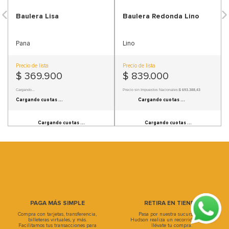
9
.
sofa
Baulera Lisa
Baulera Redonda Lino
10
.
sofa cama
Pana
Lino
Precio de lista
Precio de lista
$
369
.
900
$
839
.
000
Precio sin Impuestos Nacionales:
$ 305.702,48
Precio sin Impuestos Nacionales:
$ 693.388,43
Información de cuotas no disponible.
Información de cuotas no disponible.
PAGA MÁS SIMPLE
RETIRA EN TIENDA
Compra con tarjetas, transferencia,
Pasa por nuestra sucursal, en
billeteras virtuales, y más.
Hudson realiza un recorrido único y
Facilitamos tus transacciones para
llévate tu compra.