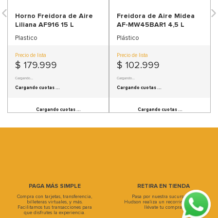
9
.
sofa
Horno Freidora de Aire
Freidora de Aire Midea
10
.
sofa cama
Liliana AF916 15 L
AF-MW45BAR1 4,5 L
Plastico
Plástico
Precio de lista
Precio de lista
$
179
.
999
$
102
.
999
Precio sin Impuestos Nacionales:
$ 148.759,5
Cargando...
Cargando cuotas ...
Cargando cuotas ...
Cargando cuotas ...
Cargando cuotas ...
PAGA MÁS SIMPLE
RETIRA EN TIENDA
Compra con tarjetas, transferencia,
Pasa por nuestra sucursal, en
billeteras virtuales, y más.
Hudson realiza un recorrido único y
Facilitamos tus transacciones para
llévate tu compra.