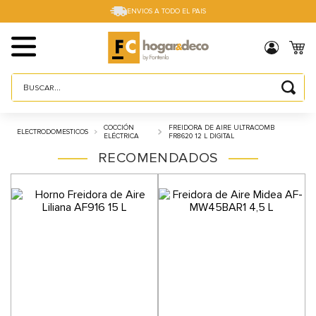
ENVIOS A TODO EL PAIS
Buscar...
TÉRMINOS MÁS BUSCADOS
COCCIÓN
FREIDORA DE AIRE ULTRACOMB
ELECTRODOMESTICOS
1
.
sillas
ELÉCTRICA
FR8620 12 L DIGITAL
RECOMENDADOS
2
.
cama box
3
.
mesa
4
.
muebles
5
.
placard
6
.
electro
7
.
cama
8
.
respaldo