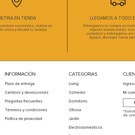
10
.
sofa cama
RETIRA EN TIENDA
LLEGAMOS A TODO EL
uestras sucursales, realiza un
Entregamos tu compra en todo 
do único y llévate tu compra.
importa donde estés, noso
cuidamos y entregamos en l
fijados. (Excepto Tierra de
INFORMACIÓN
CATEGORIAS
CLIE
Plazo de entrega
Living
Ingres
Cambios y devoluciones
Comedor
Mi cue
Preguntas frecuentes
Dormitorio
Términos y condiciones
Oficina
*Solic
de com
Política de privacidad
Jardin
Electrodomesticos