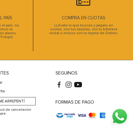
 PAÍS
COMPRA EN CUOTAS
el país, no
LLévate lo que buscas y págalo en
tros la
cuotas, con tus tarjetas, con tu billetera
os plazos
virutal o incluso con tu tarjeta de Debito.
l Fuego)
NTES
SEGUINOS
ar
nta
ME ARREPENTÍ
FORMAS DE PAGO
itud de cancelación
pra