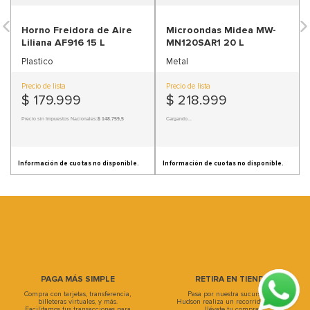
9
.
sofa
10
.
sofa cama
PAGA MÁS SIMPLE
RETIRA EN TIENDA
Compra con tarjetas, transferencia,
Pasa por nuestra sucursal, en
billeteras virtuales, y más.
Hudson realiza un recorrido único y
Facilitamos tus transacciones para
llévate tu compra.
que disfrutes la experiencia.