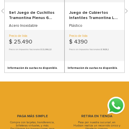
9
.
sofa
Set Juego de Cuchillos
Juego de Cubiertos
10
.
sofa cama
Tramontina Plenus 6
Infantiles Tramontina Le
Piezas
Petit Gris 2 Piezas
Acero Inoxidable
Plástico
Precio de lista
Precio de lista
$
25
.
490
$
4390
Precio sin Impuestos Nacionales:
$ 21.066,12
Precio sin Impuestos Nacionales:
$ 3628,1
Información de cuotas no disponible.
Información de cuotas no disponible.
PAGA MÁS SIMPLE
RETIRA EN TIENDA
Compra con tarjetas, transferencia,
Pasa por nuestra sucursal, en
billeteras virtuales, y más.
Hudson realiza un recorrido único y
Facilitamos tus transacciones para
llévate tu compra.