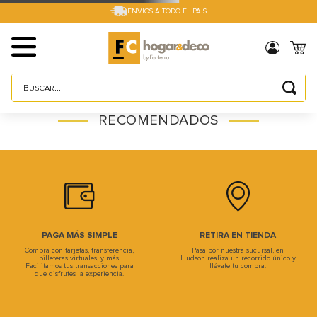
ENVIOS A TODO EL PAIS
Buscar...
TÉRMINOS MÁS BUSCADOS
RECOMENDADOS
1
.
sillas
2
.
cama box
3
.
mesa
4
.
muebles
5
.
placard
PAGA MÁS SIMPLE
RETIRA EN TIENDA
Compra con tarjetas, transferencia,
Pasa por nuestra sucursal, en
6
.
electro
billeteras virtuales, y más.
Hudson realiza un recorrido único y
Facilitamos tus transacciones para
llévate tu compra.
que disfrutes la experiencia.
7
.
cama
8
.
respaldo