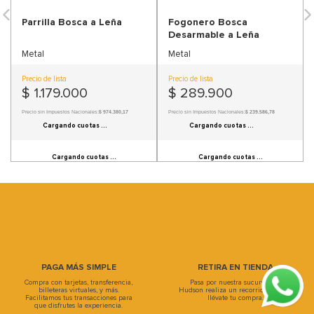
9
.
sofa
Parrilla Bosca a Leña
Fogonero Bosca
Desarmable a Leña
10
.
sofa cama
Metal
Metal
Precio de lista
Precio de lista
$
1
.
179
.
000
$
289
.
900
Precio sin Impuestos Nacionales:
$ 974.380,17
Precio sin Impuestos Nacionales:
$ 239.586,78
Información de cuotas no disponible.
Información de cuotas no disponible.
PAGA MÁS SIMPLE
RETIRA EN TIENDA
Compra con tarjetas, transferencia,
Pasa por nuestra sucursal, en
billeteras virtuales, y más.
Hudson realiza un recorrido único y
Facilitamos tus transacciones para
llévate tu compra.
que disfrutes la experiencia.