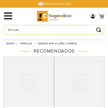
ENVIOS A TODO EL PAIS
Buscar...
TÉRMINOS MÁS BUSCADOS
JARDÍN
PARRILLAS
KAMADO MINI A LEÑA O CARBÓN
1
.
sillas
RECOMENDADOS
2
.
cama box
3
.
mesa
4
.
muebles
5
.
placard
6
.
electro
7
.
cama
8
.
respaldo