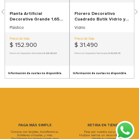
9
.
sofa
10
.
sofa cama
PAGA MÁS SIMPLE
RETIRA EN TIENDA
Compra con tarjetas, transferencia,
Pasa por nuestra sucursal, en
billeteras virtuales, y más.
Hudson realiza un recorrido único y
Facilitamos tus transacciones para
llévate tu compra.
que disfrutes la experiencia.