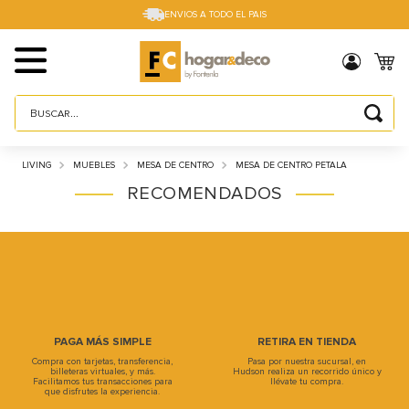
ENVIOS A TODO EL PAIS
Buscar...
TÉRMINOS MÁS BUSCADOS
LIVING
MUEBLES
MESA DE CENTRO
MESA DE CENTRO PETALA
1
.
sillas
RECOMENDADOS
2
.
cama box
3
.
mesa
4
.
muebles
5
.
placard
6
.
electro
PAGA MÁS SIMPLE
RETIRA EN TIENDA
Compra con tarjetas, transferencia,
Pasa por nuestra sucursal, en
7
.
cama
billeteras virtuales, y más.
Hudson realiza un recorrido único y
Facilitamos tus transacciones para
llévate tu compra.
que disfrutes la experiencia.
8
.
respaldo