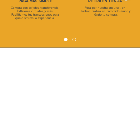
PAGA MÁS SIMPLE
RETIRA EN TIENDA
Compra con tarjetas, transferencia,
Pasa por nuestra sucursal, en
billeteras virtuales, y más.
Hudson realiza un recorrido único y
Facilitamos tus transacciones para
llévate tu compra.
que disfrutes la experiencia.
INSTITUCIONAL
INFORMACIÓN
CATEGORIAS
CLIENTES