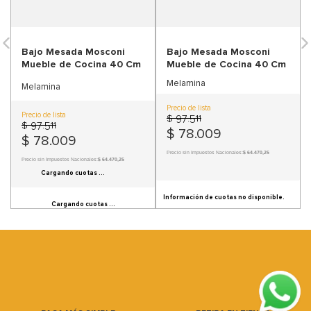
9
.
sofa
10
.
sofa cama
Bajo Mesada Mosconi
Bajo Mesada Mosconi
Mueble de Cocina 40 Cm
Mueble de Cocina 40 Cm
Melamina
Melamina
Precio de lista
Precio de lista
$
97
.
511
$
97
.
511
$
78
.
009
$
78
.
009
Precio sin Impuestos Nacionales:
$ 64.470,25
Precio sin Impuestos Nacionales:
$ 64.470,25
Cargando cuotas ...
Información de cuotas no disponible.
Cargando cuotas ...