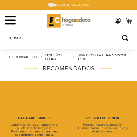
ENVIOS A TODO EL PAIS
Buscar...
TÉRMINOS MÁS BUSCADOS
PEQUEÑOS
PAVA ELÉCTRICA LILIANA AP925B
ELECTRODOMESTICOS
1
.
sillas
COCINA
1,7 LTS
RECOMENDADOS
2
.
cama box
3
.
mesa
4
.
muebles
5
.
placard
6
.
electro
PAGA MÁS SIMPLE
RETIRA EN TIENDA
7
.
cama
Compra con tarjetas, transferencia,
Pasa por nuestra sucursal, en
billeteras virtuales, y más.
Hudson realiza un recorrido único y
Facilitamos tus transacciones para
llévate tu compra.
8
.
respaldo
que disfrutes la experiencia.