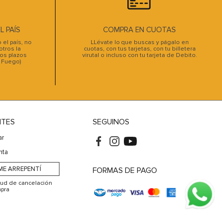
 PAÍS
COMPRA EN CUOTAS
el país, no
LLévate lo que buscas y págalo en
tros la
cuotas, con tus tarjetas, con tu billetera
os plazos
virutal o incluso con tu tarjeta de Debito.
l Fuego)
NTES
SEGUINOS
ar
nta
ME ARREPENTÍ
FORMAS DE PAGO
itud de cancelación
pra