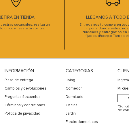
10
.
sofa cama
RETIRA EN TIENDA
LLEGAMOS A TODO EL
uestras sucursales, realiza un
Entregamos tu compra en todo 
do único y llévate tu compra.
importa donde estés, noso
cuidamos y entregamos en l
fijados. (Excepto Tierra de
INFORMACIÓN
CATEGORIAS
CLIE
Plazo de entrega
Living
Ingres
Cambios y devoluciones
Comedor
Mi cue
Preguntas frecuentes
Dormitorio
Términos y condiciones
Oficina
*Solic
de com
Política de privacidad
Jardin
Electrodomesticos