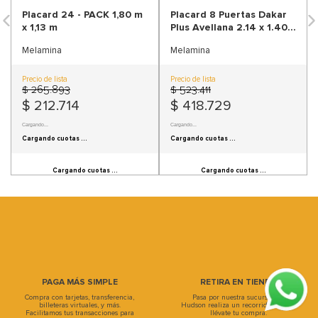
9
.
sofa
10
.
sofa cama
Placard 24 - PACK 1,80 m
Placard 8 Puertas Dakar
x 1,13 m
Plus Avellana 2.14 x 1.40
mts
Melamina
Melamina
Precio de lista
Precio de lista
$
265
.
893
$
523
.
411
$
212
.
714
$
418
.
729
Precio sin Impuestos Nacionales:
$ 175.796,69
Precio sin Impuestos Nacionales:
$ 346.057,02
Información de cuotas no disponible.
Información de cuotas no disponible.
PAGA MÁS SIMPLE
RETIRA EN TIENDA