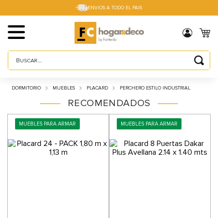
ENVIOS A TODO EL PAIS
Buscar...
TÉRMINOS MÁS BUSCADOS
DORMITORIO
MUEBLES
PLACARD
PERCHERO ESTILO INDUSTRIAL
1
.
sillas
RECOMENDADOS
2
.
cama box
MUEBLES PARA ARMAR
MUEBLES PARA ARMAR
3
.
mesa
4
.
muebles
5
.
placard
6
.
electro
7
.
cama
8
.
respaldo