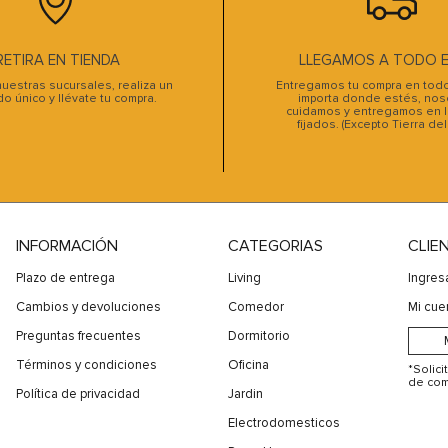
10
.
sofa cama
RETIRA EN TIENDA
LLEGAMOS A TODO EL
uestras sucursales, realiza un
Entregamos tu compra en todo 
do único y llévate tu compra.
importa donde estés, noso
cuidamos y entregamos en l
fijados. (Excepto Tierra de
INFORMACIÓN
CATEGORIAS
CLIE
Plazo de entrega
Living
Ingres
Cambios y devoluciones
Comedor
Mi cue
Preguntas frecuentes
Dormitorio
Términos y condiciones
Oficina
*Solic
de com
Política de privacidad
Jardin
Electrodomesticos