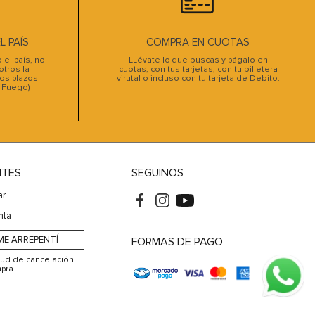
 PAÍS
COMPRA EN CUOTAS
el país, no
LLévate lo que buscas y págalo en
tros la
cuotas, con tus tarjetas, con tu billetera
os plazos
virutal o incluso con tu tarjeta de Debito.
l Fuego)
NTES
SEGUINOS
ar
nta
ME ARREPENTÍ
FORMAS DE PAGO
itud de cancelación
pra