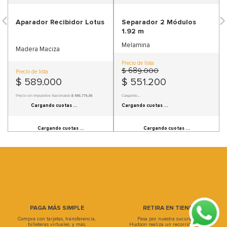
9
.
sofa
Aparador Recibidor Lotus
Separador 2 Módulos
10
.
sofa cama
1.92 m
Melamina
Madera Maciza
Precio de lista
$
689
.
000
Precio de lista
$
589
.
000
$
551
.
200
Precio sin Impuestos Nacionales:
$ 486.776,86
Cargando...
Información de cuotas no disponible.
Información de cuotas no disponible.
PAGA MÁS SIMPLE
RETIRA EN TIENDA
Compra con tarjetas, transferencia,
Pasa por nuestra sucursal, en