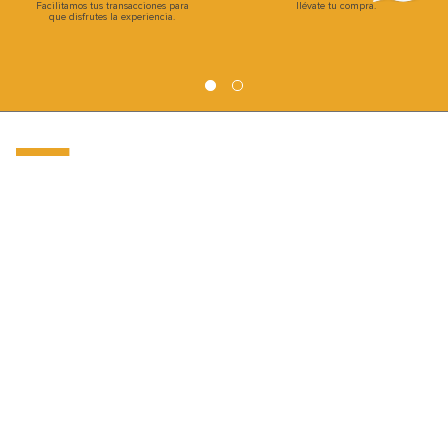
billeteras virtuales, y más.
Hudson realiza un recorrido único y
Facilitamos tus transacciones para
llévate tu compra.
que disfrutes la experiencia.
INSTITUCIONAL
INFORMACIÓN
CATEGORIAS
CLIENTES
FORMAS DE PAGO