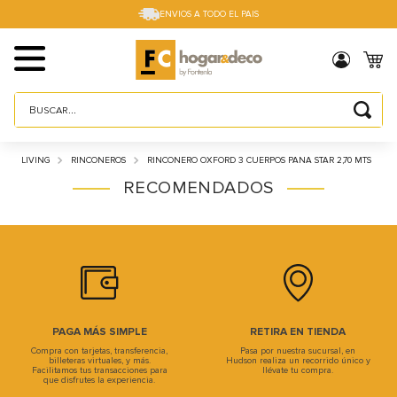
ENVIOS A TODO EL PAIS
Buscar...
TÉRMINOS MÁS BUSCADOS
LIVING
RINCONEROS
RINCONERO OXFORD 3 CUERPOS PANA STAR 2,70 MTS
1
.
sillas
RECOMENDADOS
2
.
cama box
3
.
mesa
4
.
muebles
5
.
placard
6
.
electro
PAGA MÁS SIMPLE
RETIRA EN TIENDA
Compra con tarjetas, transferencia,
Pasa por nuestra sucursal, en
7
.
cama
billeteras virtuales, y más.
Hudson realiza un recorrido único y
Facilitamos tus transacciones para
llévate tu compra.
que disfrutes la experiencia.
8
.
respaldo