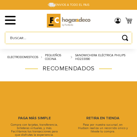
ENVIOS A TODO EL PAIS
Buscar...
TÉRMINOS MÁS BUSCADOS
PEQUEÑOS
SANDWICHERA ELÉCTRICA PHILIPS
ELECTRODOMESTICOS
1
.
sillas
COCINA
HD233090
RECOMENDADOS
2
.
cama box
3
.
mesa
4
.
muebles
5
.
placard
6
.
electro
PAGA MÁS SIMPLE
RETIRA EN TIENDA
7
.
cama
Compra con tarjetas, transferencia,
Pasa por nuestra sucursal, en
billeteras virtuales, y más.
Hudson realiza un recorrido único y
Facilitamos tus transacciones para
llévate tu compra.
8
.
respaldo
que disfrutes la experiencia.