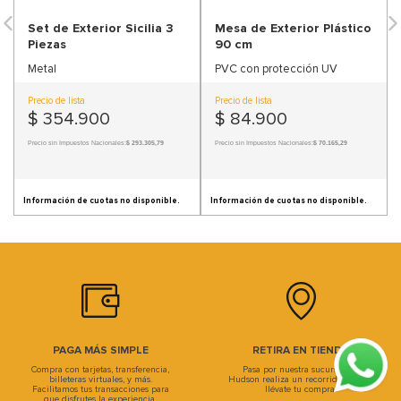
9
.
sofa
Set de Exterior Sicilia 3
Mesa de Exterior Plástico
Piezas
90 cm
10
.
sofa cama
Metal
PVC con protección UV
Precio de lista
Precio de lista
$
354
.
900
$
84
.
900
Precio sin Impuestos Nacionales:
$ 293.305,79
Precio sin Impuestos Nacionales:
$ 70.165,29
Información de cuotas no disponible.
Información de cuotas no disponible.
PAGA MÁS SIMPLE
RETIRA EN TIENDA
Compra con tarjetas, transferencia,
Pasa por nuestra sucursal, en
billeteras virtuales, y más.
Hudson realiza un recorrido único y
Facilitamos tus transacciones para
llévate tu compra.
que disfrutes la experiencia.