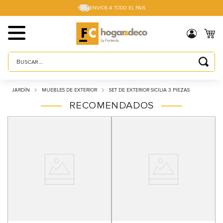
ENVIOS A TODO EL PAIS
Buscar...
TÉRMINOS MÁS BUSCADOS
JARDÍN
MUEBLES DE EXTERIOR
SET DE EXTERIOR SICILIA 3 PIEZAS
1
.
sillas
RECOMENDADOS
2
.
cama box
3
.
mesa
4
.
muebles
5
.
placard
6
.
electro
7
.
cama
8
.
respaldo