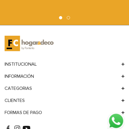
9
.
sofa
Silla de Comedor Hans
Silla de Comedor Vita
Madera Maciza Color
Negra
10
.
sofa cama
Natural
Madera Maciza
Plastico
Precio de lista
Precio de lista
$
273
.
900
$
105
.
900
Cargando...
Cargando...
Cargando cuotas ...
Cargando cuotas ...
Cargando cuotas ...
Cargando cuotas ...
PAGA MÁS SIMPLE
RETIRA EN TIENDA
Compra con tarjetas, transferencia,
Pasa por nuestra sucursal, en
billeteras virtuales, y más.
Hudson realiza un recorrido único y
Facilitamos tus transacciones para
llévate tu compra.
que disfrutes la experiencia.