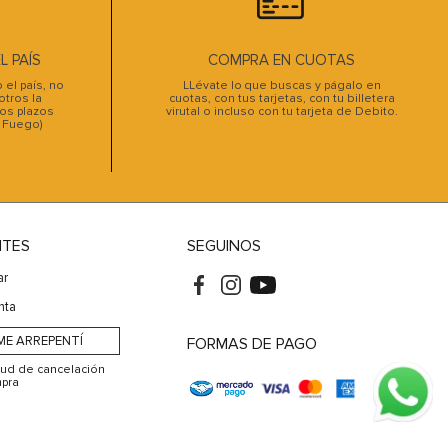
 PAÍS
COMPRA EN CUOTAS
el país, no
LLévate lo que buscas y págalo en
tros la
cuotas, con tus tarjetas, con tu billetera
os plazos
virutal o incluso con tu tarjeta de Debito.
l Fuego)
NTES
SEGUINOS
ar
nta
ME ARREPENTÍ
FORMAS DE PAGO
itud de cancelación
pra