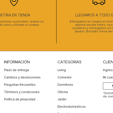
10
.
sofa cama
RETIRA EN TIENDA
LLEGAMOS A TODO EL
uestras sucursales, realiza un
Entregamos tu compra en todo 
do único y llévate tu compra.
importa donde estés, noso
cuidamos y entregamos en l
fijados. (Excepto Tierra de
INFORMACIÓN
CATEGORIAS
CLIE
Plazo de entrega
Living
Ingres
Cambios y devoluciones
Comedor
Mi cue
Preguntas frecuentes
Dormitorio
Términos y condiciones
Oficina
*Solic
de com
Política de privacidad
Jardin
Electrodomesticos