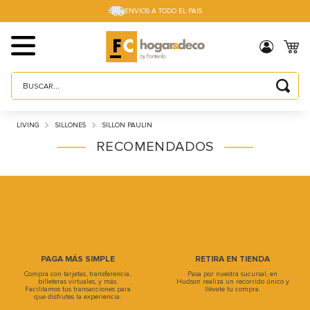
ENVIOS A TODO EL PAIS
Buscar...
TÉRMINOS MÁS BUSCADOS
LIVING
SILLONES
SILLON PAULIN
1
.
sillas
RECOMENDADOS
2
.
cama box
3
.
mesa
4
.
muebles
5
.
placard
6
.
electro
PAGA MÁS SIMPLE
RETIRA EN TIENDA
Compra con tarjetas, transferencia,
Pasa por nuestra sucursal, en
7
.
cama
billeteras virtuales, y más.
Hudson realiza un recorrido único y
Facilitamos tus transacciones para
llévate tu compra.
que disfrutes la experiencia.
8
.
respaldo