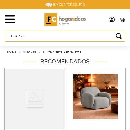
ENVIOS A TODO EL PAIS
Buscar...
TÉRMINOS MÁS BUSCADOS
LIVING
SILLONES
SILLÓN VERONA PANA STAR
1
.
sillas
RECOMENDADOS
2
.
cama box
3
.
mesa
4
.
muebles
5
.
placard
6
.
electro
7
.
cama
8
.
respaldo