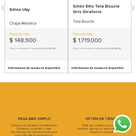
9
.
sofa
10
.
sofa cama
PAGA MÁS SIMPLE
RETIRA EN TIENDA
Compra con tarjetas, transferencia,
Pasa por nuestra sucursal, en
billeteras virtuales, y más.
Hudson realiza un recorrido único y
Facilitamos tus transacciones para
llévate tu compra.
que disfrutes la experiencia.