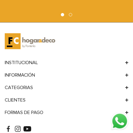
Sofá Origen 3 Cuerpos
Sofá Refugio 3 Cuerpos
9
.
sofa
Lino 3,28 mts
2,43 mts
10
.
sofa cama
Lino
Lino
Precio de lista
Precio de lista
$
5
.
279
.
000
$
2
.
789
.
000
Cargando...
Cargando...
Cargando cuotas ...
Cargando cuotas ...
Cargando cuotas ...
Cargando cuotas ...
PAGA MÁS SIMPLE
RETIRA EN TIENDA
Compra con tarjetas, transferencia,
Pasa por nuestra sucursal, en
billeteras virtuales, y más.
Hudson realiza un recorrido único y
Facilitamos tus transacciones para
llévate tu compra.
que disfrutes la experiencia.