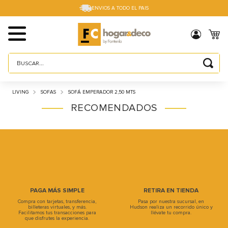
ENVIOS A TODO EL PAIS
Buscar...
TÉRMINOS MÁS BUSCADOS
LIVING
SOFAS
SOFÁ EMPERADOR 2,50 MTS
1
.
sillas
RECOMENDADOS
2
.
cama box
3
.
mesa
4
.
muebles
5
.
placard
6
.
electro
7
.
cama
8
.
respaldo