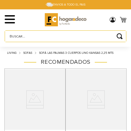
ENVIOS A TODO EL PAIS
Buscar...
TÉRMINOS MÁS BUSCADOS
LIVING
SOFAS
SOFÁ LAS PALMAS 3 CUERPOS LINO KANSAS 2,25 MTS
1
.
sillas
RECOMENDADOS
2
.
cama box
3
.
mesa
4
.
muebles
5
.
placard
6
.
electro
7
.
cama
8
.
respaldo