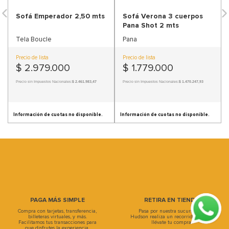
9
.
sofa
Sofá Emperador 2,50 mts
Sofá Verona 3 cuerpos
Pana Shot 2 mts
10
.
sofa cama
Tela Boucle
Pana
Precio de lista
Precio de lista
$
2
.
979
.
000
$
1
.
779
.
000
Precio sin Impuestos Nacionales:
$ 2.461.983,47
Precio sin Impuestos Nacionales:
$ 1.470.247,93
Información de cuotas no disponible.
Información de cuotas no disponible.
PAGA MÁS SIMPLE
RETIRA EN TIENDA
Compra con tarjetas, transferencia,
Pasa por nuestra sucursal, en
billeteras virtuales, y más.
Hudson realiza un recorrido único y
Facilitamos tus transacciones para
llévate tu compra.
que disfrutes la experiencia.